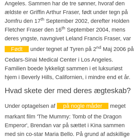
Angeles. Sammen har de tre sønner, hvoraf den
ældste er Griffin Arthur Fraser, født under tegn på
th
Jomfru den 17
September 2002, derefter Holden
th
Fletcher Fraser den 16
September 2004, mens
deres yngste, navngivet Leland Francis Fraser, var
nd
Født
under tegnet af Tyren på 2
Maj 2006 på
Cedars-Sinai Medical Center i Los Angeles.
Familien boede lykkeligt sammen i et luksuriøst
hjem i Beverly Hills, Californien, i mindre end et år.
Hvad skete der med deres ægteskab?
Under optagelsen af
på nogle måder
meget
markant film 'The Mummy: Tomb of the Dragon
Emperor', Brendan var på sættet i Kina sammen
med sin co-star Maria Bello. På grund af adskillige