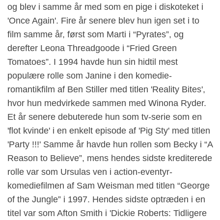
og blev i samme år med som en pige i diskoteket i
'Once Again'. Fire år senere blev hun igen set i to
film samme år, først som Marti i “Pyrates”, og
derefter Leona Threadgoode i “Fried Green
Tomatoes”. I 1994 havde hun sin hidtil mest
populære rolle som Janine i den komedie-
romantikfilm af Ben Stiller med titlen 'Reality Bites',
hvor hun medvirkede sammen med Winona Ryder.
Et år senere debuterede hun som tv-serie som en
'flot kvinde' i en enkelt episode af 'Pig Sty' med titlen
'Party !!!' Samme år havde hun rollen som Becky i “A
Reason to Believe”, mens hendes sidste krediterede
rolle var som Ursulas ven i action-eventyr-
komediefilmen af ​​Sam Weisman med titlen “George
of the Jungle” i 1997. Hendes sidste optræden i en
titel var som Afton Smith i 'Dickie Roberts: Tidligere