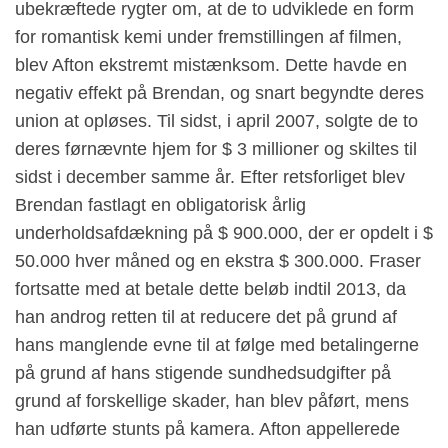
ubekræftede rygter om, at de to udviklede en form
for romantisk kemi under fremstillingen af ​​filmen,
blev Afton ekstremt mistænksom. Dette havde en
negativ effekt på Brendan, og snart begyndte deres
union at opløses. Til sidst, i april 2007, solgte de to
deres førnævnte hjem for $ 3 millioner og skiltes til
sidst i december samme år. Efter retsforliget blev
Brendan fastlagt en obligatorisk årlig
underholdsafdækning på $ 900.000, der er opdelt i $
50.000 hver måned og en ekstra $ 300.000. Fraser
fortsatte med at betale dette beløb indtil 2013, da
han androg retten til at reducere det på grund af
hans manglende evne til at følge med betalingerne
på grund af hans stigende sundhedsudgifter på
grund af forskellige skader, han blev påført, mens
han udførte stunts på kamera. Afton appellerede