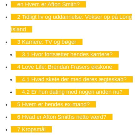
en
Hvem er Afton Smith?
2
Tidligt liv og uddannelse: Vokser op på Long
Island
3
Karriere: TV og bøger
3.1
Hvor fortsætter hendes karriere?
4
Love Life: Brendan Frasers ekskone
4.1
Hvad skete der med deres ægteskab?
4.2
Er hun dating med nogen anden nu?
5
Hvem er hendes ex-mand?
6
Hvad er Afton Smiths netto værd?
7
Kropsmål