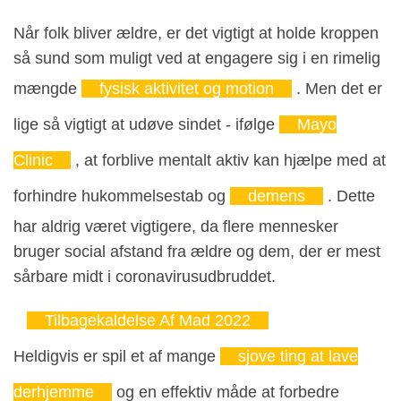
Når folk bliver ældre, er det vigtigt at holde kroppen
så sund som muligt ved at engagere sig i en rimelig
mængde
fysisk aktivitet og motion
. Men det er
lige så vigtigt at udøve sindet - ifølge
Mayo
Clinic
, at forblive mentalt aktiv kan hjælpe med at
forhindre hukommelsestab og
demens
. Dette
har aldrig været vigtigere, da flere mennesker
bruger social afstand fra ældre og dem, der er mest
sårbare midt i coronavirusudbruddet.
Tilbagekaldelse Af Mad 2022
Heldigvis er spil et af mange
sjove ting at lave
derhjemme
og en effektiv måde at forbedre