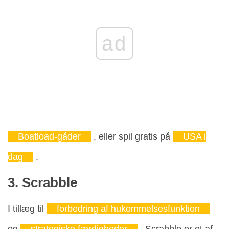
ad
Boatload-gåder
, eller spil gratis på
USA i
dag
.
3. Scrabble
I tillæg til
forbedring af hukommelsesfunktion